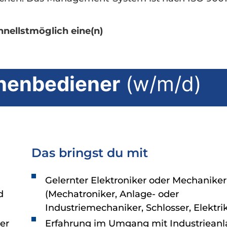
nellstmöglich eine(n)
nenbediener
(w/m/d)
Das bringst du mit
Gelernter Elektroniker oder Mechaniker
d
(Mechatroniker, Anlage- oder
Industriemechaniker, Schlosser, Elektri
er
Erfahrung im Umgang mit Industriean