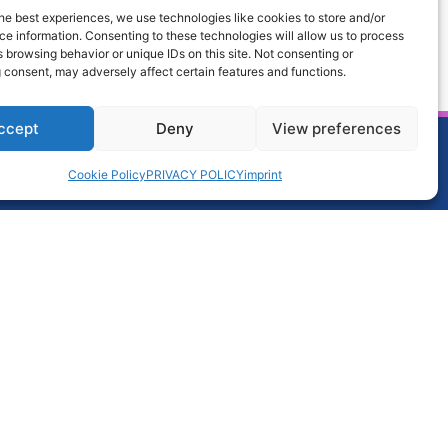
he best experiences, we use technologies like cookies to store and/or
e information. Consenting to these technologies will allow us to process
 browsing behavior or unique IDs on this site. Not consenting or
 consent, may adversely affect certain features and functions.
ccept
Deny
View preferences
Cookie Policy
PRIVACY POLICY
imprint
e: +49 (0) 60 42 / 954 – 0