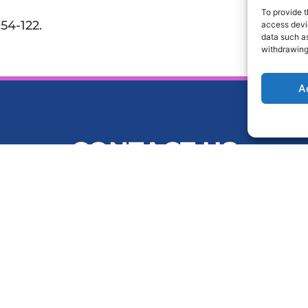
To provide t
54-122.
access devic
data such as
withdrawing
A
CONTACT US
Industriestr. 22, 63654 Buedingen / DEUTSCHLAND
Phon